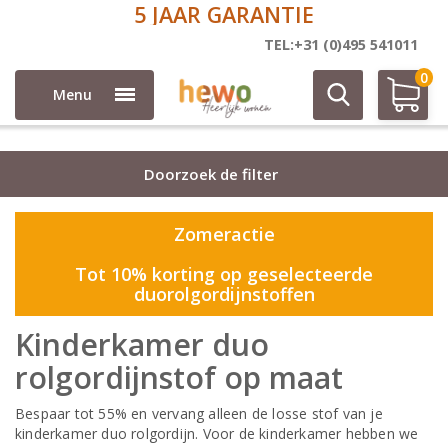
5 JAAR GARANTIE
Duo rolgordijn stoffen
TEL:+31 (0)495 541011
0
Menu
Doorzoek de filter
Zomeractie
Tot 10% korting op geselecteerde
duorolgordijnstoffen
Kinderkamer duo
rolgordijnstof op maat
Bespaar tot 55% en vervang alleen de losse stof van je
kinderkamer duo rolgordijn. Voor de kinderkamer hebben we