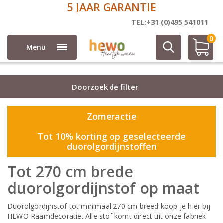
DIRECT AF FABRIEK
Duo rolgordijn stoffen
TEL:+31 (0)495 541011
0
Menu
Doorzoek de filter
Zomeractie
Tot 10% korting op geselecteerde
duorolgordijnstoffen
Tot 270 cm brede
duorolgordijnstof op maat
Duorolgordijnstof tot minimaal 270 cm breed koop je hier bij
HEWO Raamdecoratie. Alle stof komt direct uit onze fabriek