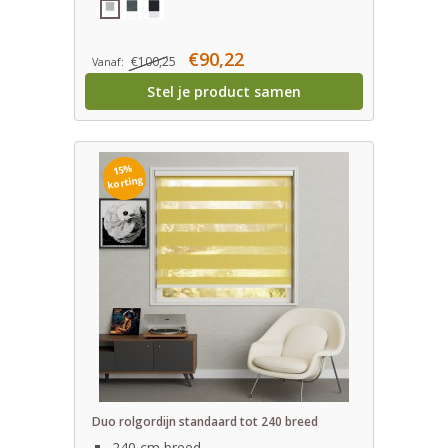
€90,22
€100,25
Vanaf:
Stel je product samen
15%
korting
Duo rolgordijn standaard tot 240 breed
240 cm breed