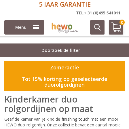
5 JAAR GARANTIE
Duo rolgordijnen
TEL:+31 (0)495 541011
0
Menu
Doorzoek de filter
Zomeractie
Tot 15% korting op geselecteerde
duorolgordijnen
Kinderkamer duo
rolgordijnen op maat
Geef de kamer van je kind de finishing touch met een mooi
HEWO duo rolgordijn. Onze collectie bevat een aantal mooie