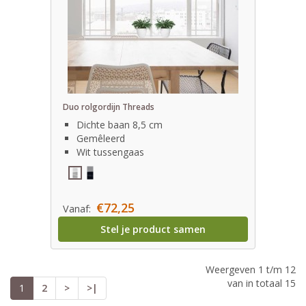
Duo rolgordijn Threads
Dichte baan 8,5 cm
Gemêleerd
Wit tussengaas
€72,25
Vanaf:
Stel je product samen
Weergeven 1 t/m 12
van in totaal 15
1
2
>
>|