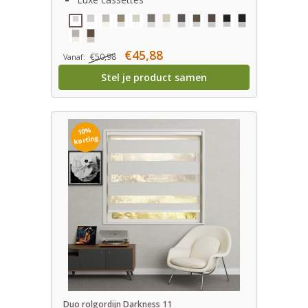
€45,88
€50,98
Vanaf:
Stel je product samen
10%
korting
Duo rolgordijn Darkness 11