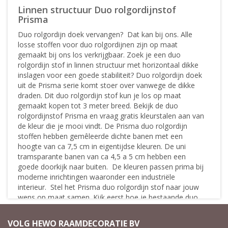
Linnen structuur Duo rolgordijnstof
Prisma
Duo rolgordijn doek vervangen? Dat kan bij ons. Alle
losse stoffen voor duo rolgordijnen zijn op maat
gemaakt bij ons los verkrijgbaar. Zoek je een duo
rolgordijn stof in linnen structuur met horizontaal dikke
inslagen voor een goede stabiliteit? Duo rolgordijn doek
uit de Prisma serie komt stoer over vanwege de dikke
draden. Dit duo rolgordijn stof kun je los op maat
gemaakt kopen tot 3 meter breed. Bekijk de duo
rolgordijnstof Prisma en vraag gratis kleurstalen aan van
de kleur die je mooi vindt. De Prisma duo rolgordijn
stoffen hebben gemêleerde dichte banen met een
hoogte van ca 7,5 cm in eigentijdse kleuren. De uni
tramsparante banen van ca 4,5 a 5 cm hebben een
goede doorkijk naar buiten. De kleuren passen prima bij
moderne inrichtingen waaronder een industriële
interieur. Stel het Prisma duo rolgordijn stof naar jouw
wens op maat samen. Kijk eerst hoe je bestaande duo
rolgordijn stof op de buis een aan raamzijde aan de
cassette is bevestigd. Kies vervolgens de juiste
VOLG HEWO RAAMDECORATIE BV
afwerking op de uiteinden van het doek om het snel in