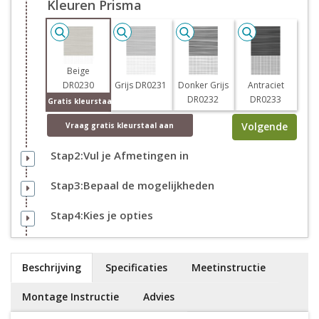
Kleuren Prisma
Beige
DR0230
Grijs DR0231
Donker Grijs
Antraciet
DR0232
DR0233
Gratis kleurstaal
Volgende
Vraag
gratis
kleurstaal aan
Stap2:Vul je Afmetingen in
Stap3:Bepaal de mogelijkheden
Stap4:Kies je opties
Beschrijving
Specificaties
Meetinstructie
Montage Instructie
Advies