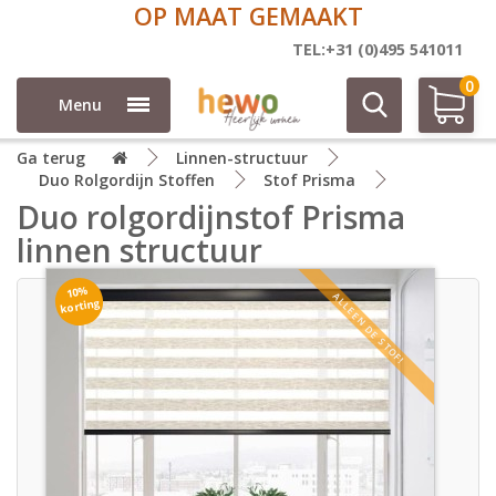
OP MAAT GEMAAKT
TEL:+31 (0)495 541011
0
Menu
Ga terug
Linnen-structuur
Duo Rolgordijn Stoffen
Stof Prisma
Duo rolgordijnstof Prisma
linnen structuur
10%
ALLEEN DE STOF!
korting