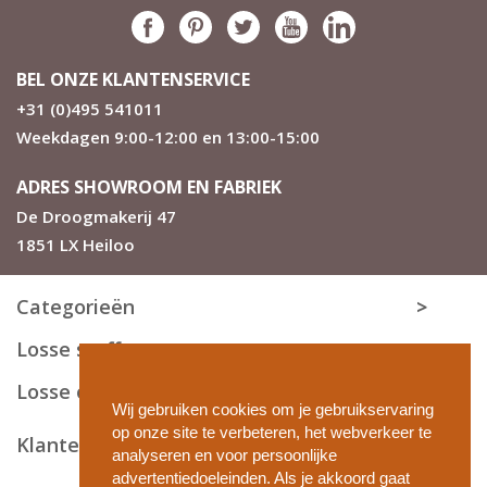
jouw bestaand systeem te kunnen schuiven.
Eigenschappen
BEL ONZE KLANTENSERVICE
Linnen weef structuur met horizontaal uiterlijk
+31 (0)495 541011
Tot 300 cm op maat verkrijgbaar
Weekdagen 9:00-12:00 en 13:00-15:00
Topkwaliteit uit Nederland vergelijkbaar met elk A
merk
Geschikt voor alle vertrekken
ADRES SHOWROOM EN FABRIEK
Houdt zonlicht redelijk buiten
De Droogmakerij 47
4 bijzondere kleurcombinaties
1851 LX Heiloo
Dichte baan is ca 7,5 cm
De transparante banen zijn ca 4,5 a 5 cm en kijken
goed door.
Categorieën
Zie ook de overige specificaties
Losse stoffen
Nu ook meetgarantie op Prisma duo
rolgordijnen
Losse onderdelen
Koop veilig en vertrouwd met de zekerheid dat het
Wij gebruiken cookies om je gebruikservaring
gordijn altijd passend is. Op Prisma is onze unieke
op onze site te verbeteren, het webverkeer te
Klantenservice
meetgarantie
dan ook van toepassing. Tevreden
analyseren en voor persoonlijke
klanten staan bij ons hoog in het vaandel. Je ziet het aan
advertentiedoeleinden. Als je akkoord gaat