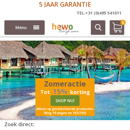
DIRECT AF FABRIEK
TEL:+31 (0)495 541011
0
Menu
Zomeractie
15%
Tot
korting
SHOP NU!
Alleen op geselecteerde producten.
(Nog 19 dagen en 18:57:53)
Zoek direct: