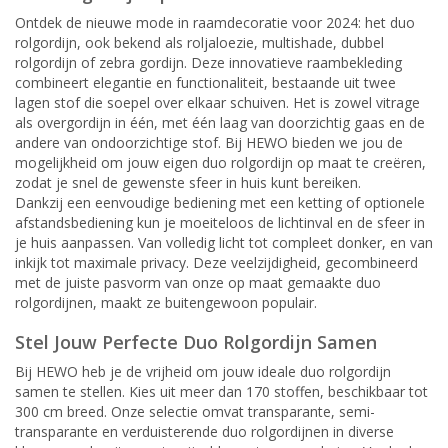
Ontdek de nieuwe mode in raamdecoratie voor 2024: het duo
rolgordijn, ook bekend als roljaloezie, multishade, dubbel
rolgordijn of zebra gordijn. Deze innovatieve raambekleding
combineert elegantie en functionaliteit, bestaande uit twee
lagen stof die soepel over elkaar schuiven. Het is zowel vitrage
als overgordijn in één, met één laag van doorzichtig gaas en de
andere van ondoorzichtige stof. Bij HEWO bieden we jou de
mogelijkheid om jouw eigen duo rolgordijn op maat te creëren,
zodat je snel de gewenste sfeer in huis kunt bereiken.
Dankzij een eenvoudige bediening met een ketting of optionele
afstandsbediening kun je moeiteloos de lichtinval en de sfeer in
je huis aanpassen. Van volledig licht tot compleet donker, en van
inkijk tot maximale privacy. Deze veelzijdigheid, gecombineerd
met de juiste pasvorm van onze op maat gemaakte duo
rolgordijnen, maakt ze buitengewoon populair.
Stel Jouw Perfecte Duo Rolgordijn Samen
Bij HEWO heb je de vrijheid om jouw ideale duo rolgordijn
samen te stellen. Kies uit meer dan 170 stoffen, beschikbaar tot
300 cm breed. Onze selectie omvat transparante, semi-
transparante en verduisterende duo rolgordijnen in diverse