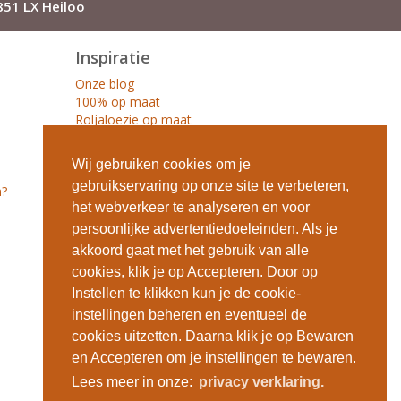
851 LX Heiloo
Inspiratie
Onze blog
100% op maat
Roljaloezie op maat
Zebra gordijnen op maat
Multishades op maat
Wij gebruiken cookies om je
Cassettes en randen keuze
gebruikservaring op onze site te verbeteren,
n?
Raamdecoratie begrippen
het webverkeer te analyseren en voor
Keuzewijzer duo rolgordijnen
Hoe werkt een duo rolgordijn
persoonlijke advertentiedoeleinden. Als je
Duo rolgordijn aanbieding
akkoord gaat met het gebruik van alle
cookies, klik je op Accepteren. Door op
Onze webshops
Instellen te klikken kun je de cookie-
raamdecoratieshop.be
instellingen beheren en eventueel de
duorolgordijn.be
cookies uitzetten. Daarna klik je op Bewaren
rolgordijnopmaat.be
en Accepteren om je instellingen te bewaren.
hewo.nl
Lees meer in onze:
privacy verklaring.