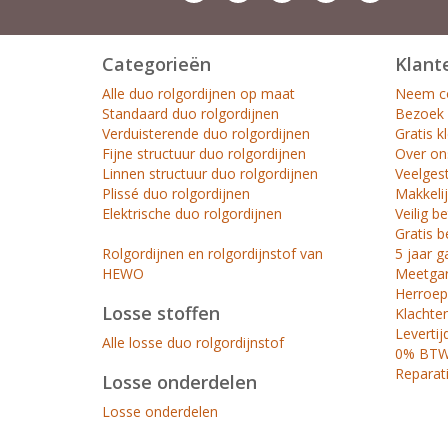
Categorieën
Klant
Alle duo rolgordijnen op maat
Neem co
Standaard duo rolgordijnen
Bezoek
Verduisterende duo rolgordijnen
Gratis k
Fijne structuur duo rolgordijnen
Over on
Linnen structuur duo rolgordijnen
Veelges
Plissé duo rolgordijnen
Makkelij
Elektrische duo rolgordijnen
Veilig b
Gratis b
Rolgordijnen en rolgordijnstof van
5 jaar g
HEWO
Meetgar
Herroep
Losse stoffen
Klachte
Levertij
Alle losse duo rolgordijnstof
0% BTW 
Reparat
Losse onderdelen
Losse onderdelen