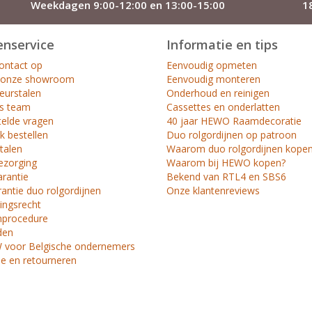
Weekdagen 9:00-12:00 en 13:00-15:00
1
enservice
Informatie en tips
ntact op
Eenvoudig opmeten
 onze showroom
Eenvoudig monteren
leurstalen
Onderhoud en reinigen
s team
Cassettes en onderlatten
telde vragen
40 jaar HEWO Raamdecoratie
k bestellen
Duo rolgordijnen op patroon
etalen
Waarom duo rolgordijnen kope
ezorging
Waarom bij HEWO kopen?
arantie
Bekend van RTL4 en SBS6
antie duo rolgordijnen
Onze klantenreviews
ingsrecht
nprocedure
den
voor Belgische ondernemers
ie en retourneren