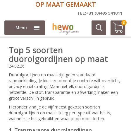
OP MAAT GEMAAKT
Onze Blogs
Top 5 soorten duorolgordijnen op maat
TEL:+31 (0)495 541011
0
Menu
Top 5 soorten
duorolgordijnen op maat
24.02.26
Duorolgordijnen op maat zijn geen standaard
raambekleding. Je kiest ze omdat je controle wilt over licht,
privacy en uitstraling. Maar niet elk duorolgordijn is
hetzelfde. De stof, transparantie en afwerking maken een
groot verschil in gebruik.
Hieronder vind je de vijf meest gekozen soorten
duorolgordijnen op maat. Ik leg per type uit wat het is,
wanneer je het gebruikt en waar je op moet letten.
1. Transparante duorolgordijnen