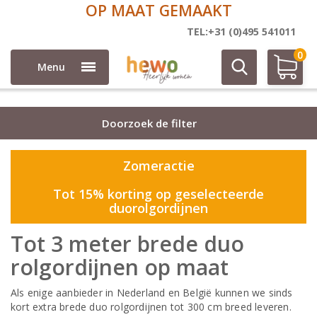
OP MAAT GEMAAKT
Duo rolgordijnen
TEL:+31 (0)495 541011
0
Menu
Doorzoek de filter
Zomeractie
Tot 15% korting op geselecteerde
duorolgordijnen
Tot 3 meter brede duo
rolgordijnen op maat
Als enige aanbieder in Nederland en België kunnen we sinds
kort extra brede duo rolgordijnen tot 300 cm breed leveren.