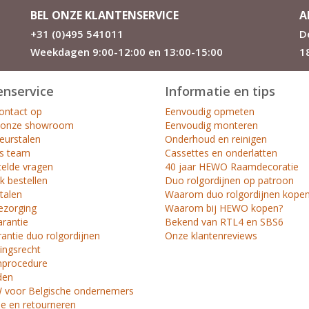
BEL ONZE KLANTENSERVICE
A
+31 (0)495 541011
D
Weekdagen 9:00-12:00 en 13:00-15:00
1
enservice
Informatie en tips
ntact op
Eenvoudig opmeten
 onze showroom
Eenvoudig monteren
leurstalen
Onderhoud en reinigen
s team
Cassettes en onderlatten
telde vragen
40 jaar HEWO Raamdecoratie
k bestellen
Duo rolgordijnen op patroon
etalen
Waarom duo rolgordijnen kope
ezorging
Waarom bij HEWO kopen?
arantie
Bekend van RTL4 en SBS6
antie duo rolgordijnen
Onze klantenreviews
ingsrecht
nprocedure
den
voor Belgische ondernemers
ie en retourneren