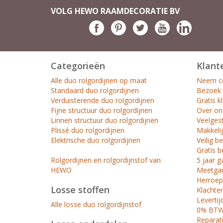
VOLG HEWO RAAMDECORATIE BV
Categorieën
Klant
Alle duo rolgordijnen op maat
Neem co
Standaard duo rolgordijnen
Bezoek
Verduisterende duo rolgordijnen
Gratis k
Fijne structuur duo rolgordijnen
Over on
Linnen structuur duo rolgordijnen
Veelges
Plissé duo rolgordijnen
Makkelij
Elektrische duo rolgordijnen
Veilig b
Gratis b
Rolgordijnen en rolgordijnstof van
5 jaar g
HEWO
Meetgar
Herroep
Losse stoffen
Klachte
Levertij
Alle losse duo rolgordijnstof
0% BTW 
Reparat