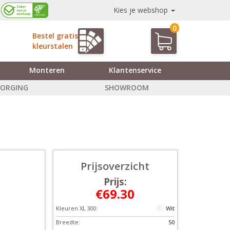
Kies je webshop
0
Bestel gratis
kleurstalen
Monteren
Klantenservice
ZORGING
SHOWROOM
Prijsoverzicht
Prijs:
€69.30
Kleuren XL 300:
Wit
Breedte:
50