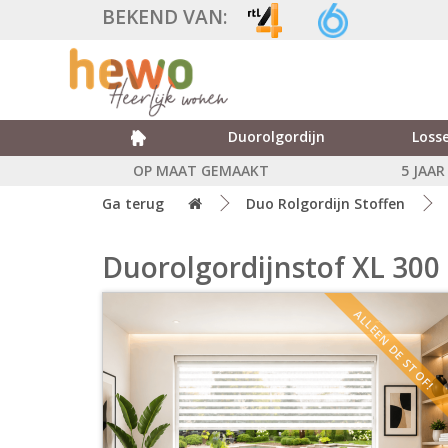
BEKEND VAN:
Duorolgordijn
Losse
OP MAAT GEMAAKT
5 JAA
Ga terug
Duo Rolgordijn Stoffen
Duorolgordijnstof XL 300 
ALLEEN DE STOF!