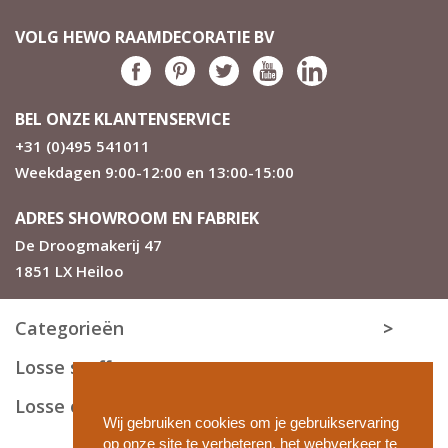
duo rolgordijn
Luxe weefwijze met mooie textiel structuur en
VOLG HEWO RAAMDECORATIE BV
fijne weving stof
Tot 280 cm op maat verkrijgbaar
Geschikt voor slaapkamers en zonnewering.
Houdt veel licht tegen door de bredere stroken
BEL ONZE KLANTENSERVICE
6 trendy kleurstellingen
+31 (0)495 541011
Dichte baan is ca 11 cm
Weekdagen 9:00-12:00 en 13:00-15:00
De transparante banen zijn ca 7,5 cm met
gemiddelde doorkijk
De ronde of rechthoekige cassette is 8x8 cm.
ADRES SHOWROOM EN FABRIEK
Wij adviseren onder lat model 4 of 7
De Droogmakerij 47
Ook elektrisch mogelijk
1851 LX Heiloo
Zie ook de overige specificaties
Wat is de prijs van het Darkness duo
Categorieën
rolgordijn?
De weefwijze van de verduisterend duo rolgordijn stof
Losse stoffen
kost het meeste tijd omdat het doek in drie lagen wordt
opgebouwd. De prijs van verduisterende duo
Losse onderdelen
rolgordijnen is daarom altijd hoger dan niet
Wij gebruiken cookies om je gebruikservaring
verduisterend. Je berekent snel je prijs door het gordijn
op onze site te verbeteren, het webverkeer te