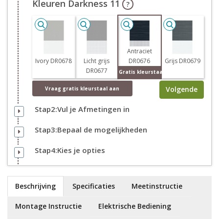
Kleuren Darkness 11
?
Antraciet
Ivory DR0678
Licht grijs
DR0676
Grijs DR0679
DR0677
Gratis kleurstaal
Volgende
Vraag
gratis
kleurstaal aan
Stap2:Vul je Afmetingen in
Stap3:Bepaal de mogelijkheden
Stap4:Kies je opties
Beschrijving
Specificaties
Meetinstructie
Montage Instructie
Elektrische Bediening